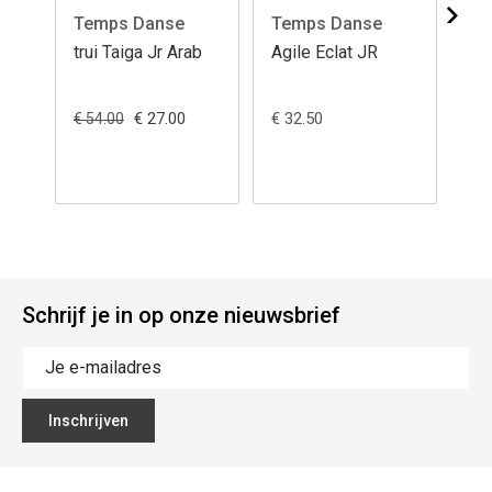
Temps Danse
Temps Danse
So
trui Taiga Jr Arab
Agile Eclat JR
T-s
€ 27.00
€ 32.50
€ 54.00
€ 4
Schrijf je in op onze nieuwsbrief
Inschrijven