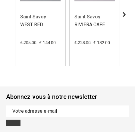
Saint Savoy
Saint Savoy
Sa
WEST RED
RIVIERA CAFE
WE
C
€ 144.00
€ 182.00
€ 205.00
€ 228.00
€ 2
Abonnez-vous à notre newsletter