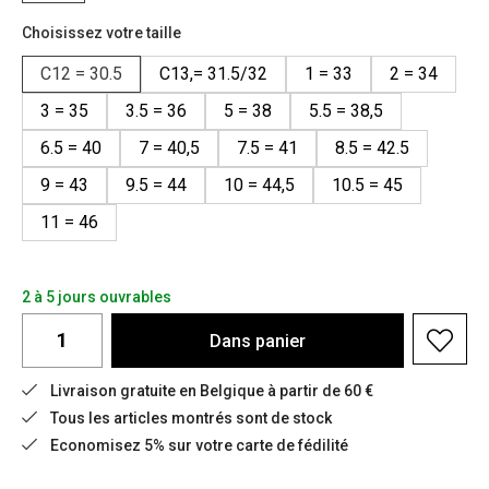
Choisissez votre taille
C12 = 30.5
C13,= 31.5/32
1 = 33
2 = 34
3 = 35
3.5 = 36
5 = 38
5.5 = 38,5
6.5 = 40
7 = 40,5
7.5 = 41
8.5 = 42.5
9 = 43
9.5 = 44
10 = 44,5
10.5 = 45
11 = 46
2 à 5 jours ouvrables
Dans
panier
Livraison gratuite en Belgique à partir de 60 €
Tous les articles montrés sont de stock
Economisez 5% sur votre carte de fédilité