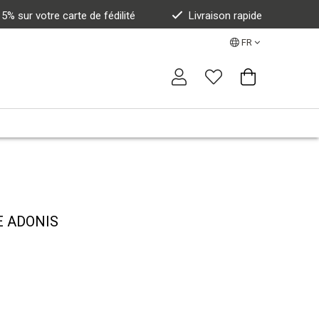
% sur votre carte de fédilité
Livraison rapide
FR
E ADONIS