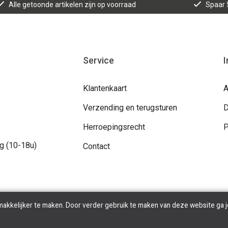
Alle getoonde artikelen zijn op voorraad
Spaar 
Service
I
Klantenkaart
A
Verzending en terugsturen
D
Herroepingsrecht
P
g (10-18u)
Contact
makkelijker te maken. Door verder gebruik te maken van deze website ga j
yright © 2026 Pivot Dance Store. All Rights Reserved | Powered By
Ti