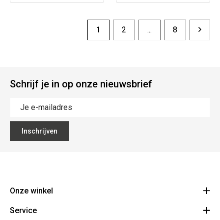
1
2
...
8
Schrijf je in op onze nieuwsbrief
Inschrijven
Onze winkel
Service
PivotDancestore