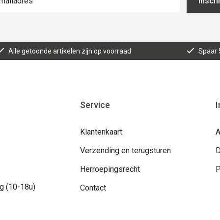
Inschr
Alle getoonde artikelen zijn op voorraad
Spaar 
Service
I
Klantenkaart
A
Verzending en terugsturen
D
Herroepingsrecht
P
g (10-18u)
Contact