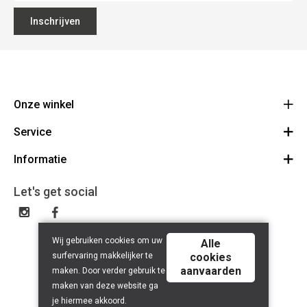
Inschrijven
Onze winkel
Service
PivotDancestore
Grotestraat 33 - 9500 Geraardsbergen (B)
Informatie
Klantenkaart
Route
0032 470 011 803
Verzending en terugsturen
Algemene Voorwaarden
Let's get social
Open woensdag (10-18u) - vrijdag (14-18u) - zaterdag (10-18u)
Herroepingsrecht
Disclaimer
Contact
Privacybeleid
Wij gebruiken cookies om uw
Alle
surfervaring makkelijker te
cookies
aanvaarden
maken. Door verder gebruik te
maken van deze website ga
je hiermee akkoord.